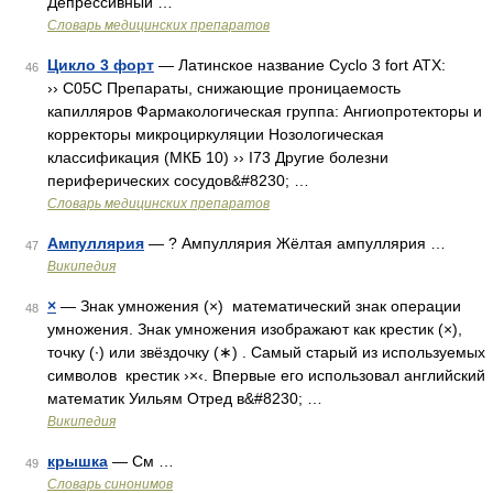
Депрессивный …
Словарь медицинских препаратов
Цикло 3 форт
— Латинское название Cyclo 3 fort АТХ:
46
›› C05C Препараты, снижающие проницаемость
капилляров Фармакологическая группа: Ангиопротекторы и
корректоры микроциркуляции Нозологическая
классификация (МКБ 10) ›› I73 Другие болезни
периферических сосудов&#8230; …
Словарь медицинских препаратов
Ампуллярия
— ? Ампуллярия Жёлтая ампуллярия …
47
Википедия
×
— Знак умножения (×) математический знак операции
48
умножения. Знак умножения изображают как крестик (×),
точку (∙) или звёздочку (∗) . Самый старый из используемых
символов крестик ›×‹. Впервые его использовал английский
математик Уильям Отред в&#8230; …
Википедия
крышка
— См …
49
Словарь синонимов