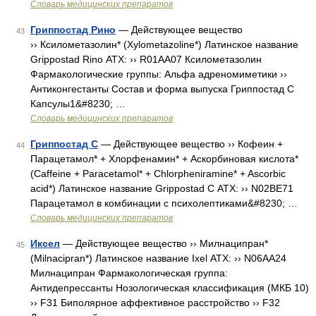
Словарь медицинских препаратов
Гриппостад Рино
— Действующее вещество
43
›› Ксилометазолин* (Xylometazoline*) Латинское название
Grippostad Rino АТХ: ›› R01AA07 Ксилометазолин
Фармакологические группы: Альфа адреномиметики ››
Антиконгестанты Состав и форма выпуска Гриппостад С
Капсулы1&#8230; …
Словарь медицинских препаратов
Гриппостад С
— Действующее вещество ›› Кофеин +
44
Парацетамол* + Хлорфенамин* + Аскорбиновая кислота*
(Caffeine + Paracetamol* + Chlorpheniramine* + Ascorbic
acid*) Латинское название Grippostad C АТХ: ›› N02BE71
Парацетамол в комбинации с психолептиками&#8230; …
Словарь медицинских препаратов
Иксел
— Действующее вещество ›› Милнаципран*
45
(Milnacipran*) Латинское название Ixel АТХ: ›› N06AA24
Милнаципран Фармакологическая группа:
Антидепрессанты Нозологическая классификация (МКБ 10)
›› F31 Биполярное аффективное расстройство ›› F32