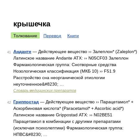
крышечка
Толкование
Перевод
Книги
Анданте
— Действующее вещество ›› Залеплон* (Zaleplon*)
41
Латинское название Andante АТХ: ›› N05CF03 Залеплон
Фармакологическая группа: Снотворные средства
Нозологическая классификация (МКБ 10) ›› F51.9
Расстройство сна неорганической этиологии
неуточненное&#8230; …
Словарь медицинских препаратов
Гриппостад
— Действующее вещество ›› Парацетамол* +
42
Аскорбиновая кислота* (Paracetamol* + Ascorbic acid*)
Латинское название Grippostad АТХ: ›› N02BE51
Парацетамол в комбинации с другими препаратами
(исключая психолептики) Фармакологическая группа:
НПВС&#8230; …