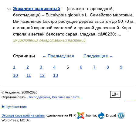
Эвкалипт шариковый
— (эвкалипт шаровидный,
50
бесстыдница) – Eucalyptus globulus L. Семейство миртовые.
Вечнозеленое быстро растущее дерево высотой до 50 70 м,
с мощной корневой системой и прочной древесиной. Кора
ствола и ветвей беловато серая, гладкая, с&#8230; …
Энциклопедия лекарственных растений
Страницы
←
Предыдущая
Следующая
→
1
2
3
4
5
6
7
8
9
10
11
12
13
© Академик, 2000-2026
18+
Обратная связь:
Техподдержка
,
Реклама на сайте
👣 Путешествия
Экспорт словарей на сайты
, сделанные на PHP,
Joomla,
Drupal,
WordPress, MODx.